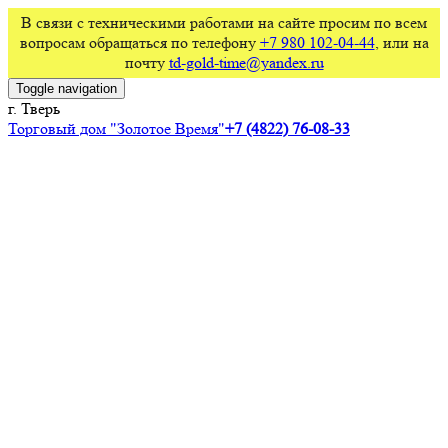
В связи с техническими работами на сайте просим по всем
вопросам обращаться по телефону
+7 980 102-04-44
, или на
почту
td-gold-time@yandex.ru
Toggle navigation
г. Тверь
Торговый дом "Золотое Время"
+7 (4822) 76-08-33