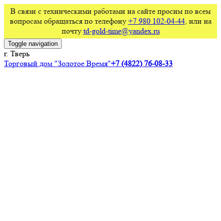
В связи с техническими работами на сайте просим по всем
вопросам обращаться по телефону
+7 980 102-04-44
, или на
почту
td-gold-time@yandex.ru
Toggle navigation
г. Тверь
Торговый дом "Золотое Время"
+7 (4822) 76-08-33